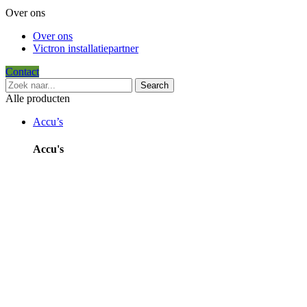
Over ons
Over ons
Victron installatiepartner
Contact
Search
Alle producten
Accu’s
Accu's