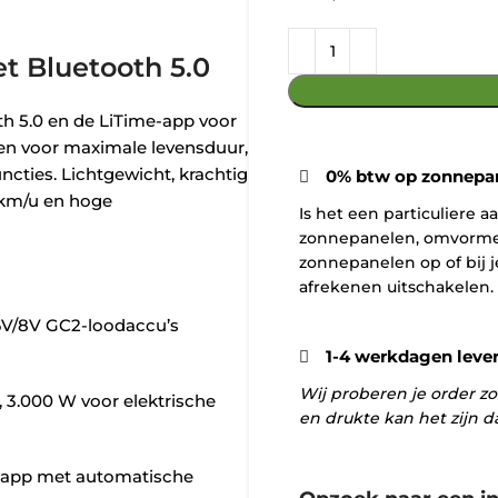
t Bluetooth 5.0
th 5.0 en de LiTime-app voor
len voor maximale levensduur,
cties. Lichtgewicht, krachtig
0% btw op zonnepan
5 km/u en hoge
Is het een particuliere 
zonnepanelen, omvormer
zonnepanelen op of bij j
afrekenen uitschakelen.
6V/8V GC2-loodaccu’s
1-4 werkdagen lever
Wij proberen je order zo
 3.000 W voor elektrische
en drukte kan het zijn d
e-app met automatische