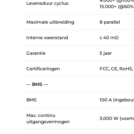
4.000× (@100%
Levensduur cyclus
15.000× (@60%
Maximale uitbreiding
8 parallel
Interne weerstand
≤ 40 mΩ
Garantie
5 jaar
Certificeringen
FCC, CE, RoHS,
—
BMS
—
BMS
100 A (ingebo
Max. continu
3.000 W (voert
uitgangsvermogen