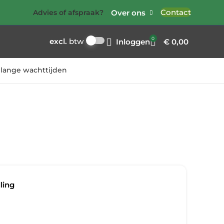
Contact
Over ons
Advies of afspraak?
0
excl.
btw
Inloggen
€
0,00
lange wachttijden
ling