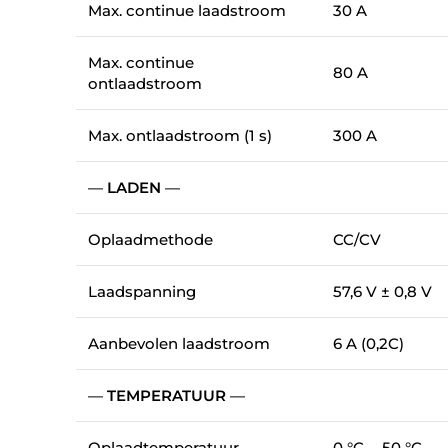
Max. continue laadstroom
30 A
Max. continue
80 A
ontlaadstroom
Max. ontlaadstroom (1 s)
300 A
—
LADEN
—
Oplaadmethode
CC/CV
Laadspanning
57,6 V ± 0,8 V
Aanbevolen laadstroom
6 A (0,2C)
—
TEMPERATUUR
—
Oplaadtemperatuur
0 °C … 50 °C