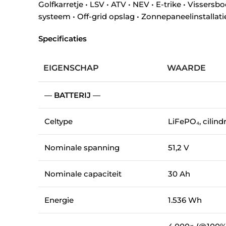
Golfkarretje • LSV • ATV • NEV • E-trike • Vissersb
systeem • Off-grid opslag • Zonnepaneelinstallati
Specificaties
EIGENSCHAP
WAARDE
—
BATTERIJ
—
Celtype
LiFePO₄, cilind
Nominale spanning
51,2 V
Nominale capaciteit
30 Ah
Energie
1.536 Wh