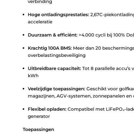
verbinding
Hoge ontladingsprestaties:
2,67C-piekontlading
acceleratie
Duurzaam & efficiënt:
>4.000 cycli bij 100% DoD
Krachtig 100A BMS:
Meer dan 20 beschermings
overbelastingsbeveiliging
Uitbreidbare capaciteit:
Tot 8 parallelle accu’s 
kWh
Veelzijdige toepassingen:
Geschikt voor golfkar
magazijnen, AGV-systemen, zonnepanelen en o
Flexibel opladen:
Compatibel met LiFePO₄-lade
generator
Toepassingen