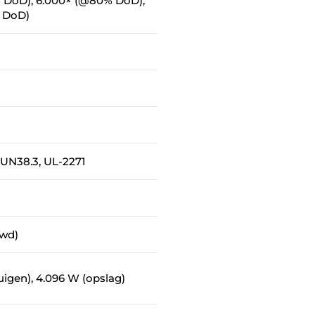
 DoD), 6.000× (@80% DoD),
 DoD)
 UN38.3, UL-2271
uwd)
uigen), 4.096 W (opslag)