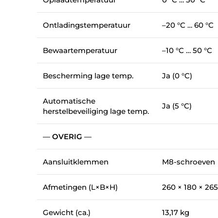
Ontladingstemperatuur
–20 °C … 60 °C
Bewaartemperatuur
–10 °C … 50 °C
Bescherming lage temp.
Ja (0 °C)
Automatische
Ja (5 °C)
herstelbeveiliging lage temp.
—
OVERIG
—
Aansluitklemmen
M8-schroeven
Afmetingen (L×B×H)
260 × 180 × 2
Gewicht (ca.)
13,17 kg