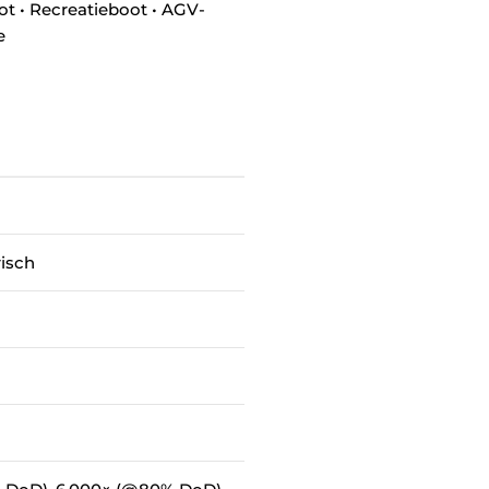
oot • Recreatieboot • AGV-
e
risch