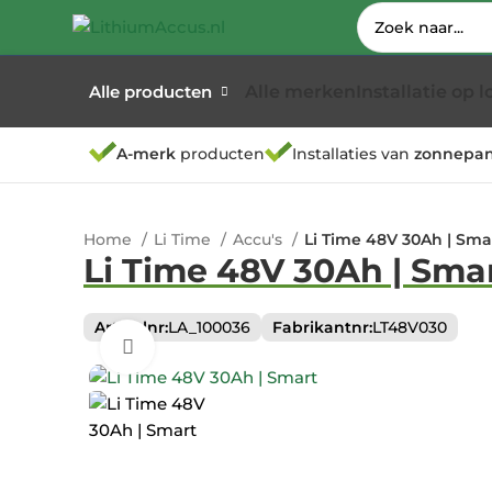
Alle merken
Installatie op l
Alle producten
A-merk
producten
Installaties van
zonnepan
Home
Li Time
Accu's
Li Time 48V 30Ah | Sma
Li Time 48V 30Ah | Sma
Artikelnr:
LA_100036
Fabrikantnr:
LT48V030
Klik om te vergroten