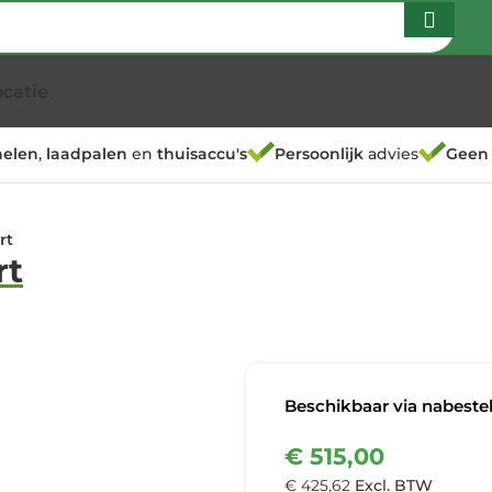
Dringend? Bel ons.
ocatie
elen
,
laadpalen
en
thuisaccu's
Persoonlijk
advies
Geen
rt
rt
Beschikbaar via nabestel
€
515,00
€
425,62
Excl. BTW