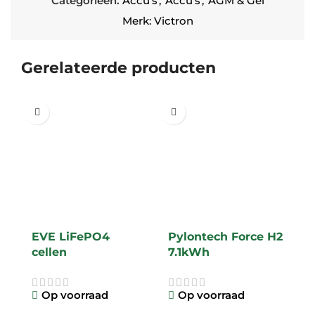
Categorieën:
Accu's
,
Accu's
,
AGM & Gel
Merk:
Victron
Gerelateerde producten
-7
EVE LiFePO4
Pylontech Force H2
P
cellen
7.1kWh
B
Op voorraad
Op voorraad