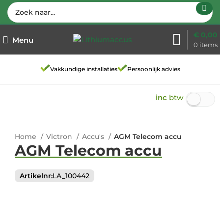
€
0,00
Menu
0
items
Dringend?
Vakkundige installaties
Persoonlijk advies
Bel ons.
inc
btw
Home
Victron
Accu's
AGM Telecom accu
AGM Telecom accu
Artikelnr:
LA_100442