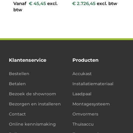
Vanaf
€
45,45
excl.
€
2.726,45
excl. btw
€
btw
b
b
Klantenservice
Producten
Bestellen
Accukast
Betalen
Installatiemateriaal
Bezoek de showroom
Laadpaal
Bezorgen en installeren
Montagesysteem
Contact
Omvormers
Online kennismaking
Thuisaccu